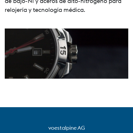
de bajo-Ni y aceros de alto-nitrógeno para
relojería y tecnología médica.
voestalpine AG