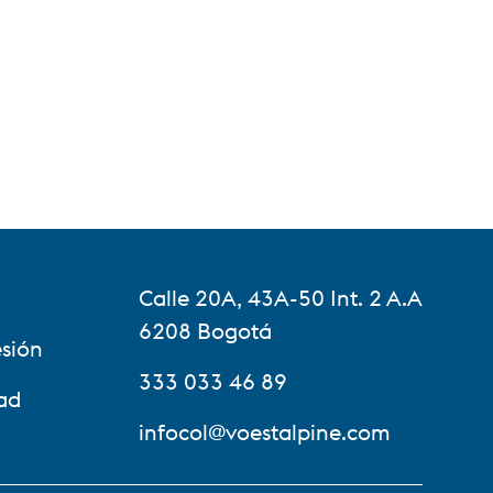
Calle 20A, 43A-50 Int. 2 A.A
6208 Bogotá
esión
333 033 46 89
ad
infocol@voestalpine.com