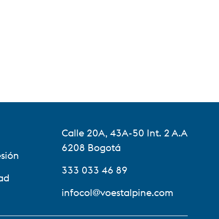
Calle 20A, 43A-50 Int. 2 A.A
6208 Bogotá
esión
333 033 46 89
ad
infocol@voestalpine.com